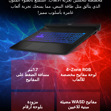
4-Zone RGB
1.7مم
لوحة مفاتيح مخصصة
مسافة الضغط على
للألعاب
المفاتيح
مفاتيح WASD مضيئة
مزودة
مبنية للاعبين
بلوحة أرقام