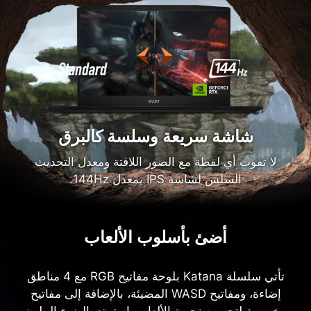
شاشة سريعة وسلسة كالبرق
لا تفوت أي لقطة مع الصور اللافتة ومعدل التحديث
السلس لشاشة IPS بمعدل 144Hz.
أضئ بأسلوب الألعاب
تأتي سلسلة Katana بلوحة مفاتيح RGB مع 4 مناطق
إضاءة، ومفاتيح WASD المضيئة، بالإضافة إلى مفاتيح
مخصصة لتحسين تجربة الألعاب. استمتع بالضوء الملون
الذي يتألق مثل طاقة النبض، مما يمنحك تجربة ألعاب
غامرة بأسلوب مميز!