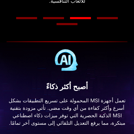
للألعاب التنافسية.
على نوى AI Tensor المتخصصة التي توفر أداءً رائدًا
وقدرات ثورية. من الإبداع المحسن والإنتاجية فائقة الكفاءة
إلى الألعاب السريعة للغاية، أفضل قوة للذكاء الاصطناعي
على أجهزة ويندوز هي في RTX.
أصبح أكثر ذكاءً
تعمل أجهزة MSI المحمولة على تسريع التطبيقات بشكل
أسرع وأكثر كفاءة من أي وقت مضى. تأتي مزودة بتقنية
MSI الذكية الحصرية التي توفر ميزات ذكاء اصطناعي
مبتكرة، مما يرفع التعديل التلقائي إلى مستوى آخر تمامًا.
MSI AI Engine
يتميز MSI AI Engine بقدرته على اكتشاف سيناريوهات