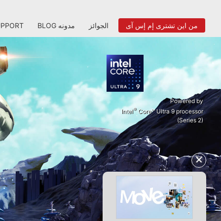
من اين تشترى إم إس آى
الجوائز
BLOG مدونه
UPPORT
Powered by
®
Intel
Core™ Ultra 9 processor
(Series 2)
✕