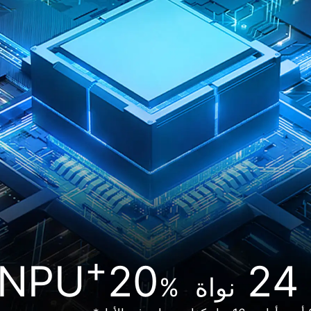
+
NPU
20
24
نواة
%