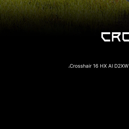
في رحاب هذا الكون الفسيح، ينطلق مستكشف شجاع في ملحمة كونية، مجهزًا بأحدث التقنيات، Crosshair 16 HX AI D2XW،