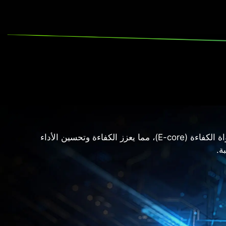
Core™ Ultra 9 275HX أداءً متقدمًا بفضل تصميمه الجديد لنواة الأداء (P-core) ونواة الكفاءة (E-core)، مما يعزز الكفاءة وتحسين الأداء
ة.