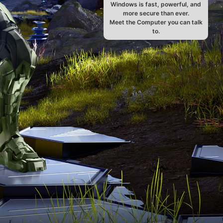
Windows is fast, powerful, and
more secure than ever.
Meet the Computer you can talk
to.