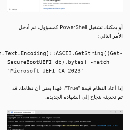
أو يمكنك تشغيل PowerShell كمسؤول، ثم أدخل
الأمر التالي:
m.Text.Encoding]::ASCII.GetString((Get-
SecureBootUEFI db).bytes) -match
'Microsoft UEFI CA 2023'
إذا أعاد النظام قيمة "True"، فهذا يعني أن نظامك قد
تم تحديثه بنجاح إلى الشهادة الجديدة.