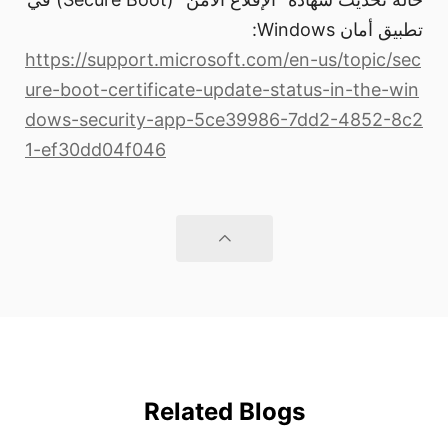
تطبيق أمان Windows:
https://support.microsoft.com/en-us/topic/sec
ure-boot-certificate-update-status-in-the-win
dows-security-app-5ce39986-7dd2-4852-8c2
1-ef30dd04f046
Related Blogs