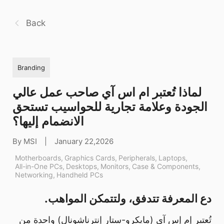
Back
Branding
لماذا تُعتبر ام اس آي صاحب عمل عالي
الجودة وعلامة تجارية للحواسيب تستحق
الانضمام إليها؟
By MSI
|
January 22,2026
Motherboards
,
Graphics Cards
,
Peripherals
,
Laptops
,
All-in-One PCs
,
Desktops
,
Monitors
,
Case & Components
,
Networking
,
Handheld PCs
دع المعرفة تتدفق، ولتتمكن المواهب.
تُعتبر إم إس آي (مايكرو-ستار إنترناشونال) واحدة من