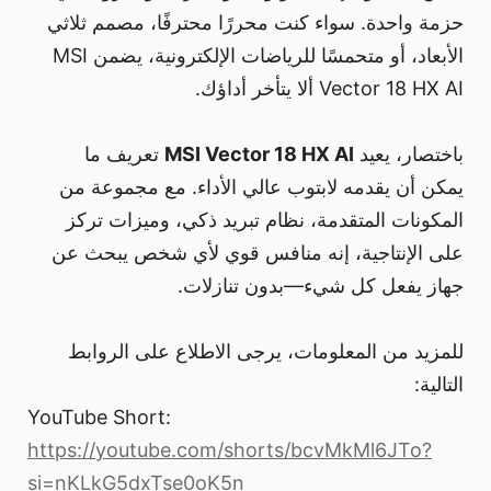
حزمة واحدة. سواء كنت محررًا محترفًا، مصمم ثلاثي
الأبعاد، أو متحمسًا للرياضات الإلكترونية، يضمن MSI
Vector 18 HX AI ألا يتأخر أداؤك.
باختصار، يعيد
MSI Vector 18 HX AI
تعريف ما
يمكن أن يقدمه لابتوب عالي الأداء. مع مجموعة من
المكونات المتقدمة، نظام تبريد ذكي، وميزات تركز
على الإنتاجية، إنه منافس قوي لأي شخص يبحث عن
جهاز يفعل كل شيء—بدون تنازلات.
للمزيد من المعلومات، يرجى الاطلاع على الروابط
التالية:
YouTube Short:
https://youtube.com/shorts/bcvMkMl6JTo?
si=nKLkG5dxTse0oK5n