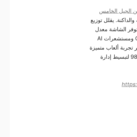
 والداكنة. يقلل توزيع
النصوص، وتوفر الشاشة معدل
تحديث يبلغ 360Hz ووقت استجابة 0.03ms. كما أنها مزودة بتقنيات OLED Care 3.0 ومستشعرات AI
نفذ HDMI 2.1 كامل مزدوج لتوفير تجربة ألعاب متميزة
على الكونسول والكمبيوتر الشخصي، بالإضافة إلى منفذ USB Type-C بقوة شحن 98W لتبسيط إدارة
http