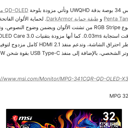
ة بلوحة
QD-OLED من الجيل الخامس
و
طبقة حماية DarkArmor
. لحماية الألوان الفاتحة
البكسلات الفرعية من نوع RGB Stripe من تشتت الألوان ويضمن وضوح 
Care للقضاء على مخاطر احتراق الشاشة، وتدعم م
s://www.msi.com/Monitor/MPG-341CQR-QD-OLED-X
MPG 3