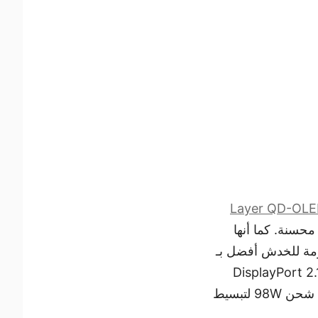
Layer QD-OLED Pen
ة 0.03ms مع كفاءة إضاءة محسنة. كما أنها
 أسود أعمق بنسبة 40% ومقاومة للخدش أفضل بـ
ى جانب مستشعر AI Care للحماية من الاحتراق. وللاتصال، تتميز بمنفذ DisplayPort 2.1a
(UHBR20) لضمان تجربة ألعاب سلسة للغاية، بالإضافة إلى منفذ USB Type-C بقوة شحن 98W لتبسيط