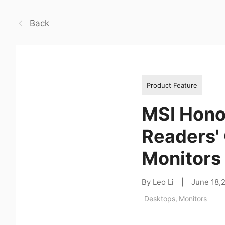
Back
Product Feature
MSI Hono
Readers'
Monitors
By Leo Li
|
June 18,
Desktops
,
Monitors