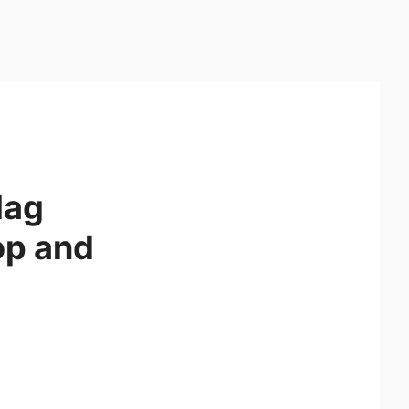
Mag
op and