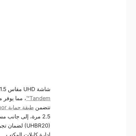
شاشة UHD مقاس 31.5 بوصة تتميز بلوحة من الجيل الرابع تعمل بـ
Tandem™
تتضمن
طبقة حماية DarkArmor
إدارة كابلات المكتب.