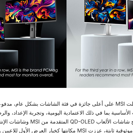
في فئة الشاشات، حصلت MSI على أعلى جائزة في فئة الشاشات بشكل عام، م
لأساسية بما في ذلك الاعتمادية اليومية، وتجربة الإعداد، والر
التقدير الضوء على نجاح شاشات الألعاب 
تجارب بصرية متميزة وموثوقية ثابتة، عززت MSI مكانتها كخيار العرض الأول