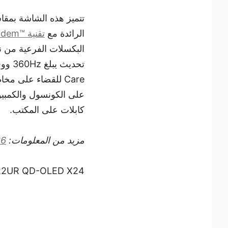
تتميز هذه الشاشة بمقاس 34 بوصة بدقة UWQHD وتأتي مزود
الرائدة مع
تقنية ™Penta Tandem
كابلات على المكتب.
مزيد من المعلومات:
36
22UR QD-OLED X24