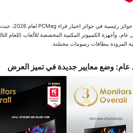
حصلت MSI على ثلاث جوائ
م، وأجهزة الكمبيوتر المكتبية المخصصة للألعاب (للعام الثال
بية المزودة ببطاقات رسومات محسّنة.
ام: وضع معايير جديدة في تميز العرض