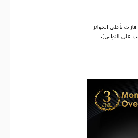
ز رئيسية في جوائز اختيار قراء PCMag لعام 2026، حيث فازت بأعلى الجوائز
ث على التوالي)،