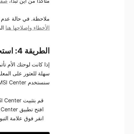
متأكدًا من أين تبدأ،
صفحة
ملاحظة. في حالة عدم توفر وصول إلى BIOS الخاص
الأخطاء وإصلاحها هنا
الذ
الطريقة 4: استخدام برنامج الشركة المصنعة
سهلة للعثور على المعل
سنستخدم MSI Center كمثال للوحات الأم MSI.
قم بتثبيت MSI Center من
افتح تطبيق MSI Center
انقر فوق علامة التبو