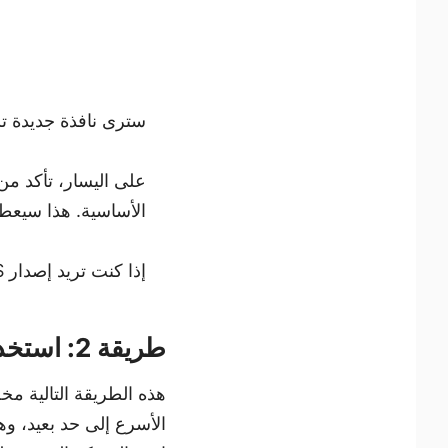
سترى نافذة جديدة ت
على اليسار، تأكد من
الأساسية. هذا سيعط
إذا كنت تريد إصدار BIOS الخاص بك، ابحث عن إصدار/تاريخ BIOS ضمن نفس النافذة.
طريقة 2: استخدام PowerShell على ويندوز