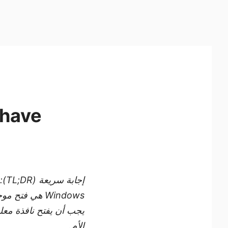
 have
إجابة سريعة
(TL;DR)
Windows هي فتح موجه الأوامر وكتابة
يجب أن يفتح نافذة معل
الأم.