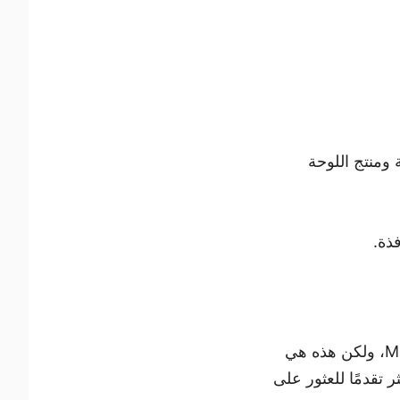
 ومنتج اللوحة
هذه الطريقة التالية مخصصة مرة أخرى لأولئك الذين يستخدمون Microsoft Windows، ولكن هذه هي
ها من Microsoft للمستخدمين الأكثر تقدمًا للعثور على