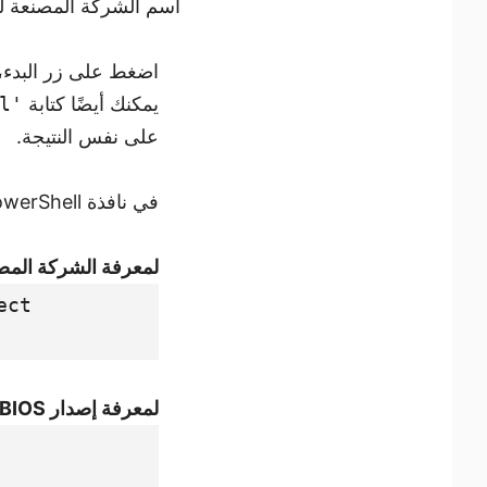
اسم الشركة المصنعة للوح
اضغط على زر البدء،
يمكنك أيضًا كتابة
l'
على نفس النتيجة.
في نافذة PowerShell، اكتب الأوامر التالية لكل جزء من المعلومات التي تحتاجها واضغط على Enter:
لمعرفة الشركة المصن
ect
لمعرفة إصدار BIOS: