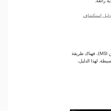
ة رائعة.
دليل استكشاف
إذا كانت لوحتك الأم تأتي مع بعض البرامج من الشركة المصنعة (مثل MSI Center من MSI)، فهناك طريقة
طة. لهذا الدليل،