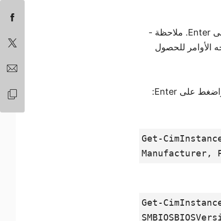
(بدون علامات اقتباس)، واضغط على Enter. ملاحظة -
جه الأوامر للحصول
Get-CimInstanc
Manufacturer, 
Get-CimInstanc
SMBIOSBIOSVers