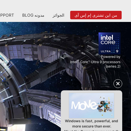
من اين تشترى إم إس آى
الجوائز
BLOG مدونه
UPPORT
Powered by
®
Intel
Core™ Ultra 9 processors
(series 2)
✕
Windows is fast, powerful, and
more secure than ever.
Meet the Computer you can talk