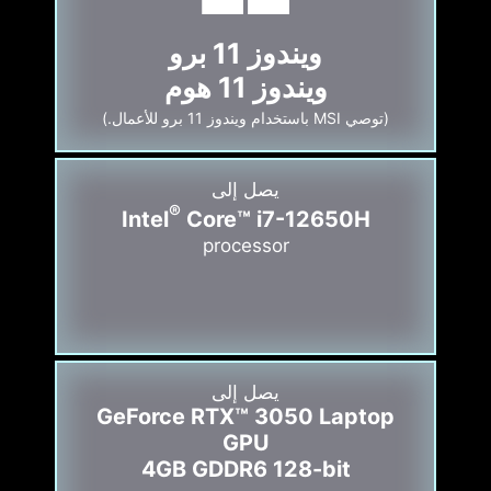
ويندوز 11 برو
ويندوز 11 هوم
(توصي MSI باستخدام ويندوز 11 برو للأعمال.)
يصل إلى
®
Intel
Core™ i7-12650H
processor
يصل إلى
GeForce RTX™ 3050 Laptop
GPU
4GB GDDR6 128-bit