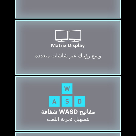
وسع رؤيتك عبر شاشات متعددة
مفاتيح WASD شفافة
لتسهيل تجربة اللعب