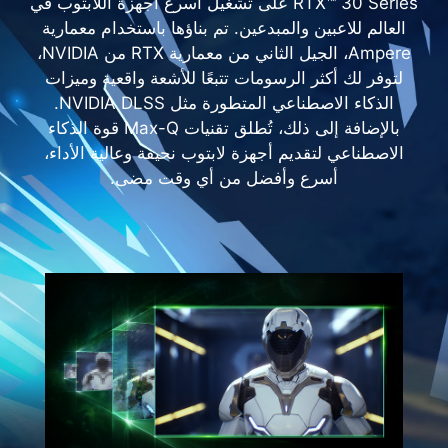
RTX™ 30 Series على تشغيل أسرع أجهزة اللابتوب في
العالم للاعبين والمبدعين. تم بناؤها باستخدام معمارية
Ampere، الجيل الثاني من معمارية RTX من NVIDIA،
لتوفر لك أكثر الرسومات تتبعًا للأشعة واقعية وميزات
الذكاء الاصطناعي المتطورة مثل NVIDIA DLSS.
بالإضافة إلى ذلك، تُطلق تقنيات Max-Q قوة الذكاء
الاصطناعي لتقديم أجهزة لابتوب نحيفة وعالية الأداء،
أسرع وأفضل من أي وقت مضى.