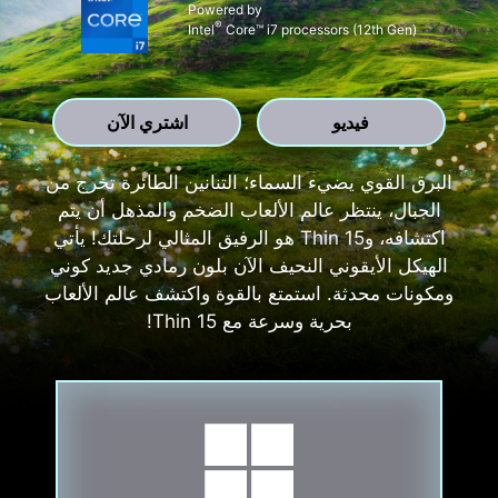
Powered by
®
Intel
Core™ i7 processors (12th Gen)
فيديو
اشتري الآن
البرق القوي يضيء السماء؛ التنانين الطائرة تخرج من
الجبال، ينتظر عالم الألعاب الضخم والمذهل أن يتم
اكتشافه، وThin 15 هو الرفيق المثالي لرحلتك! يأتي
الهيكل الأيقوني النحيف الآن بلون رمادي جديد كوني
ومكونات محدثة. استمتع بالقوة واكتشف عالم الألعاب
بحرية وسرعة مع Thin 15!