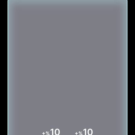
10
10
+%
+%