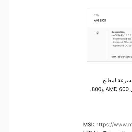
 وأداء كسر السرعة لمعالج
Ryzen™ 9 9950X3D2 Dual Edition، وسيكون متاحاً لجميع لوحات MSI من سلاسل AMD 600 و800.
MSI:
https://www.