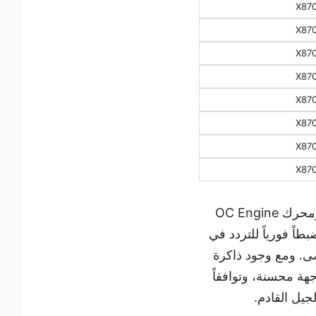
X87
X87
X87
X87
X87
X87
X87
X87
تواصل MSI إعادة تعريف أداء اللوحات الأم من خلال نظام توصيل طاقة متطور ومحرك OC Engine
بني للمستقبل. توفر ميزات مثل BCLK Booster وDirect OC Jumper ضبطاً فورياً للتردد في
. ومع وجود ذاكرة
 ميجابايت على اللوحة، تقدم لوحات MSI المحدثة من سلسلة 800 واجهة محسنة، وتوافقاً