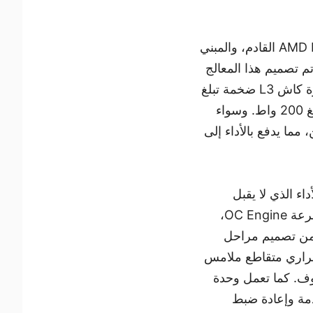
تتحمس MSI للإعلان عن دعمها الكامل لمعالج AMD Ryzen™ 9 9950X3D2 Dual Edition القادم، والمبني
AMD 3D V-C™ من الجيل التالي. تم تصميم هذا المعالج
القوي بـ 16 نواة و32 خيط معالجة ليتوافق مع تشكيلة لوحات MSI AM5، ويتميز بذاكرة كاش L3 ضخمة تبلغ
192 ميجابايت، وترددات معززة تصل إلى 5.6 جيجاهرتز، مع استهلاك طاقة (TDP) يبلغ 200 واط. وسواء
 مما يدفع بالأداء إلى
MEG X870E UNIFY-X MA، المصممة للأداء الذي لا يقبل
المساومة. وبفضل تصميمها المتخصص بفتحتين للذاكرة (2-DIMM) ومحرك كسر السرعة OC Engine،
ضمن تصميم مراحل
يز بأنبوب حراري متقاطع ملامس
 أقسى الظروف. كما تعمل وحدة
بط المتقدمة وإعادة ضبط