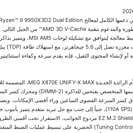
على بنية "Zen 5" المتطورة والمدعوم بتقنية ache
 أو لإنشاء المحتوى الثقيل، فإنه يقدم سرعة وكفاءة استثنائيتين،
كما تقدم MSI لوحتها الأم الرائدة الجديدة X
اق كسر السرعة القصوى الساعين وراء أقصى الإمكانات. وي
الطاقة القوي 18+2+1 (110A SPS)، جنباً إلى جنب مع حل تبريد متقدم يتم
مباشرة ودرع EZ M.2 Shield Frozr II مزدوج الجوانب، الاستقرار تحت
التحكم في الضبط (Tuning Controller) الحصرية على تبسيط عمليات الض