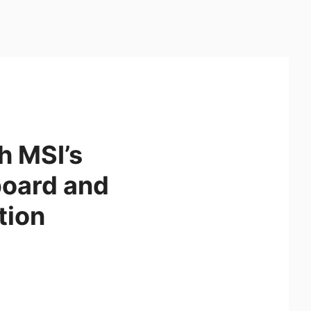
h MSI’s
oard and
tion