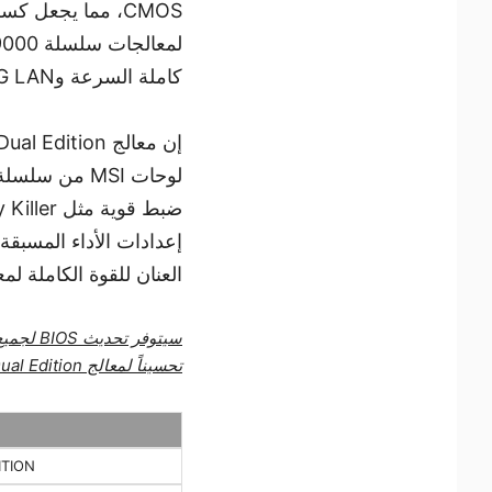
CMOS، مما يجعل 
كاملة السرعة و5G LAN، فإنها توفر اتصالاً فائق السرعة وبزمن وصول منخفض للغاية.
العنان للقوة الكاملة لمعالجات AMD Ryzen™ الخاصة بهم للحصول على تجرب
تحسيناً لمعالج AMD Ryzen™ 9 9950X3D2 Dual Edition.
ITION