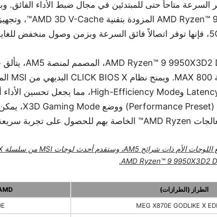
كسر السرعة متاحاً حتى للمبتدئين في مجال ضبط الأداء الفائق. 
إن معالج X3D2 Dual Edition
لوحات MSI من 
ضبط قوية مثل Latency Killer وHigh-Efficiency Mode، مما يج
إعدادات الأداء المسبق
ة سريعة وسلسة وغامرة.
الطراز (الطرازات)
رقاقات D
0E
MEG X870E GODLIKE X ED