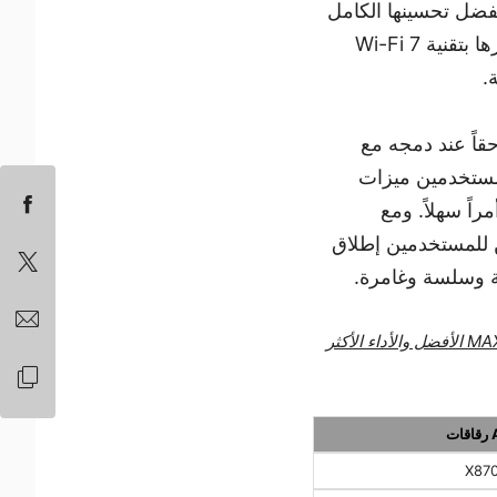
وبفضل تحسينها الكامل
لمعالجات سلسلة AMD Ryzen™ 9000 المزودة بتقنية AMD 3D V-Cache™، وتجهيزها بتقنية Wi-Fi 7
AMD Ryzen™ 9 9950، المصمم لمنصة AM5، يتألق حقاً عند دمجه مع
سلسلة 800 MAX. ويمنح نظام CLICK BIOS X البديهي من MSI المستخدمين ميزات
عل تحسين الأداء أمراً سهلاً. ومع
ة (Performance Preset) ووضع X3D Gaming Mode، يمكن للمستخدمين إطلاق
سيتوفر تحديث BIOS لجميع اللوحات الأم ذات شرائح AM5، وستقدم أحدث لوحات MSI من سلسلة MAX الأفضل والأداء الأكثر
AM
X87