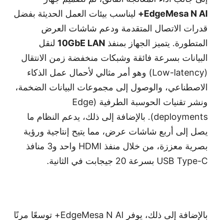
EdgeMesa N AI+
ليناسب بيئات العمل الحديثة بفضل
قدرات الاتصال المتقدمة ودعم شاشات العرض
المتطورة. يتميز الجهاز بمنفذ
10GbE LAN
لنقل
البيانات بسرعة فائقة وشبكات منخفضة زمن الانتقال
(Low-latency) وهو أمر مثالي لأحمال عمل الذكاء
الاصطناعي، والوصول إلى مجموعات البيانات الضخمة،
ونشر تقنيات الحوسبة الطرفية (Edge
deployments). بالإضافة إلى ذلك، يدعم النظام ما
يصل إلى أربع شاشات عرض، مما يتيح إنتاجية ورؤية
بصرية معززة، من خلال منفذ HDMI واحد و3 منافذ
USB Type-C بسرعة 20 جيجابت في الثانية.
بالإضافة إلى ذلك، يوفر EdgeMesa N AI+ توسعًا مرنًا