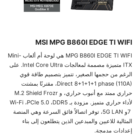
MSI MPG B860I EDGE TI WIFI
MPG B860I EDGE TI WIFI
هي لوحة أم ألعاب
Mini-
ITX
متميزة مصممة لمعالجات
Intel Core Ultra
. على
الرغم من حجمها الصغير، تتميز بتصميم طاقة قوي
Direct 8+1+1+1 phase (110A)
، مقترنًا بمشتت
حراري ممتد مع أنبوب حراري، و
M.2 Shield Frozr
لأداء حراري متميز. مزودة بـ
DDR5
،
PCIe 5.0
،
Wi-Fi
7
و
5G LAN
، توفر اتصالاً فائق السرعة وهي المنصة
المثالية للاعبين والمبدعين الذين يتطلعون إلى بناء
إعدادات مدمجة.