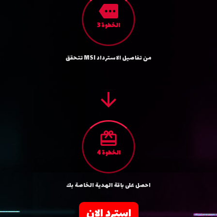
more
3 الخطوة
تتحقق MSI من تفاصیل الاسترداد
arrow_forward
card_giftcard
4 الخطوة
احصل على باقة الھدیة الخاصة بك
استرد الان