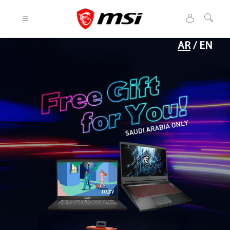
AR
/
EN