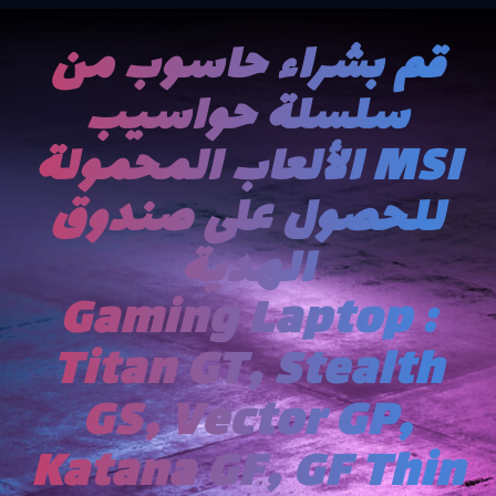
قم بشراء حاسوب من
سلسلة حواسیب
الألعاب المحمولة MSI
للحصول على صندوق
الھدیة
Gaming Laptop :
Titan GT, Stealth
GS, Vector GP,
Katana GF, GF Thin