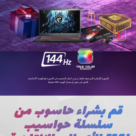
.الصورة للإشارة المرجعیة فقط, یرجى اعتبار المجسم في الصورة ھو الھدیة الأساسیة
تحتفظ MSI .بالحق في تغییر أو تعدیل الھدیة
قم بشراء حاسوب من
سلسلة حواسیب